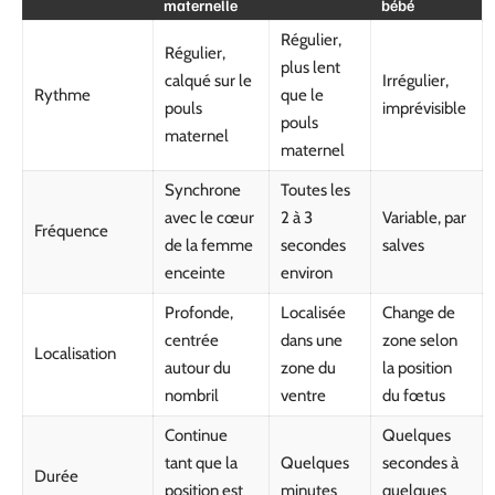
maternelle
bébé
Régulier,
Régulier,
plus lent
calqué sur le
Irrégulier,
Rythme
que le
pouls
imprévisible
pouls
maternel
maternel
Synchrone
Toutes les
avec le cœur
2 à 3
Variable, par
Fréquence
de la femme
secondes
salves
enceinte
environ
Profonde,
Localisée
Change de
centrée
dans une
zone selon
Localisation
autour du
zone du
la position
nombril
ventre
du fœtus
Continue
Quelques
tant que la
Quelques
secondes à
Durée
position est
minutes
quelques